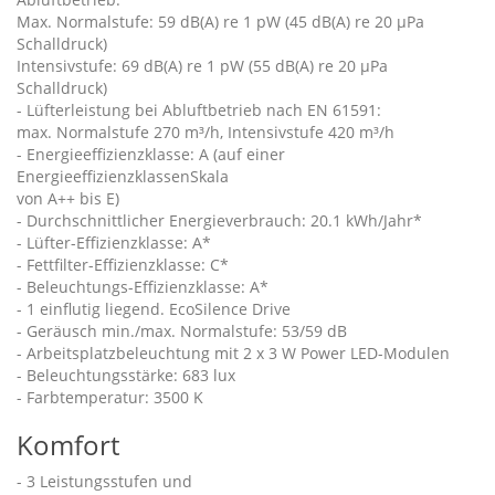
Max. Normalstufe: 59 dB(A) re 1 pW (45 dB(A) re 20 µPa
Schalldruck)
Intensivstufe: 69 dB(A) re 1 pW (55 dB(A) re 20 µPa
Schalldruck)
- Lüfterleistung bei Abluftbetrieb nach EN 61591:
max. Normalstufe 270 m³/h, Intensivstufe 420 m³/h
- Energieeffizienzklasse: A (auf einer
EnergieeffizienzklassenSkala
von A++ bis E)
- Durchschnittlicher Energieverbrauch: 20.1 kWh/Jahr*
- Lüfter-Effizienzklasse: A*
- Fettfilter-Effizienzklasse: C*
- Beleuchtungs-Effizienzklasse: A*
- 1 einflutig liegend. EcoSilence Drive
- Geräusch min./max. Normalstufe: 53/59 dB
- Arbeitsplatzbeleuchtung mit 2 x 3 W Power LED-Modulen
- Beleuchtungsstärke: 683 lux
- Farbtemperatur: 3500 K
Komfort
- 3 Leistungsstufen und