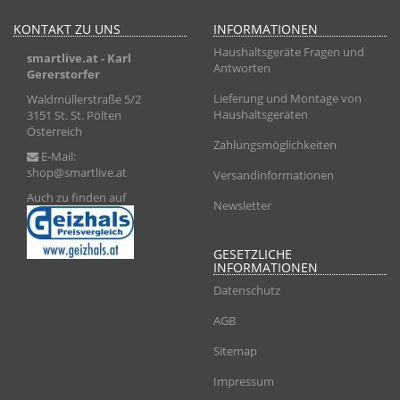
KONTAKT ZU UNS
INFORMATIONEN
Haushaltsgeräte Fragen und
smartlive.at
- Karl
Antworten
Gererstorfer
Lieferung und Montage von
Waldmüllerstraße 5/2
Haushaltsgeräten
3151 St. St. Pölten
Österreich
Zahlungsmöglichkeiten
E-Mail:
shop@smartlive.at
Versandinformationen
Auch zu finden auf
Newsletter
GESETZLICHE
INFORMATIONEN
Datenschutz
AGB
Sitemap
Impressum