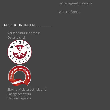
Batteriegesetzhinweise
Widerrufsrecht
AUSZEICHNUNGEN
Versand nur innerhalb
Österreichs!
Elektro Meisterbetrieb und
Fachgeschäft für
Haushaltsgeräte