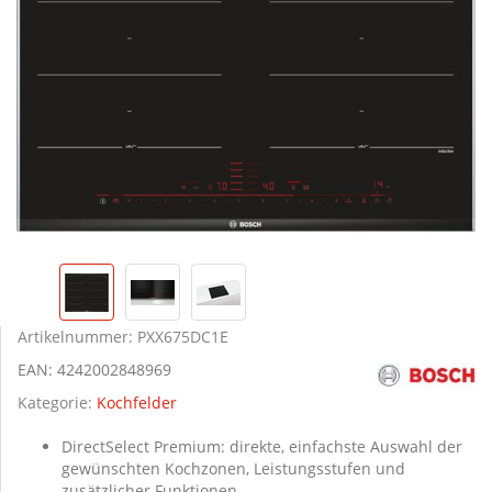
Artikelnummer:
PXX675DC1E
EAN:
4242002848969
Kategorie:
Kochfelder
DirectSelect Premium: direkte, einfachste Auswahl der
gewünschten Kochzonen, Leistungsstufen und
zusätzlicher Funktionen.