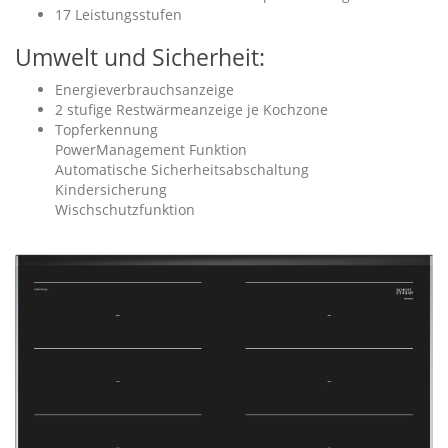
17 Leistungsstufen
Umwelt und Sicherheit:
Energieverbrauchsanzeige
2 stufige Restwärmeanzeige je Kochzone
Topferkennung
PowerManagement Funktion
Automatische Sicherheitsabschaltung
Kindersicherung
Wischschutzfunktion