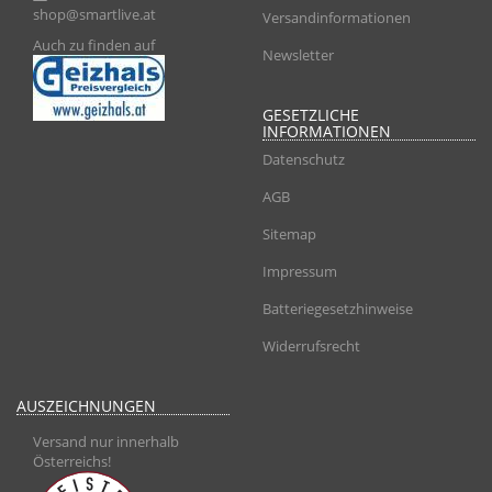
shop@smartlive.at
Versandinformationen
Auch zu finden auf
Newsletter
GESETZLICHE
INFORMATIONEN
Datenschutz
AGB
Sitemap
Impressum
Batteriegesetzhinweise
Widerrufsrecht
AUSZEICHNUNGEN
Versand nur innerhalb
Österreichs!