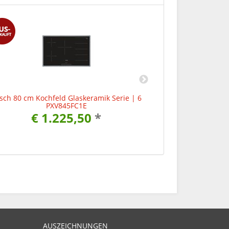
sch 80 cm Kochfeld Glaskeramik Serie | 6
Bosch Einbauherd
PXV845FC1E
Glaskeramik
€ 1.225,50
*
€ 
AUSZEICHNUNGEN