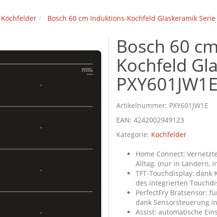
Kochfelder
Bosch 60 cm Induktions-Kochfeld Glaskeramik Serie
Bosch 60 cm
Kochfeld Gla
PXY601JW1
Artikelnummer:
PXY601JW1E
EAN:
4242002949123
Kategorie:
Kochfelder
Home Connect: Vernetzte
Alltag. (nur in Ländern,
TFT-Touchdisplay: dank 
des integrierten Touchdi
PerfectFry Bratsensor: 
dank Sensorsteuerung in
Assist: automatische Ein