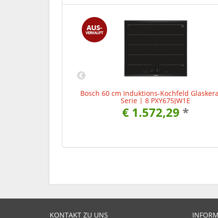
keramik Serie | 6
Bosch 60 cm Induktions-Kochfeld Glasker
E
Serie | 8 PXY675JW1E
0
*
€ 1.572,29
*
KONTAKT ZU UNS
INFOR