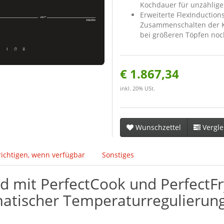
Kochdauer für unzählige
Erweiterte FlexInduction
Zusammenschalten der K
bei größeren Töpfen noc
€ 1.867,34
inkl. 20% USt.
Wunschzettel
Vergle
ichtigen, wenn verfügbar
Sonstiges
d mit PerfectCook und PerfectFry
atischer Temperaturregulierung