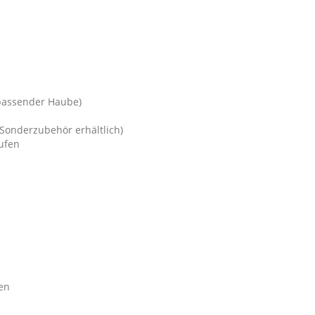
passender Haube)
 Sonderzubehör erhältlich)
ufen
en