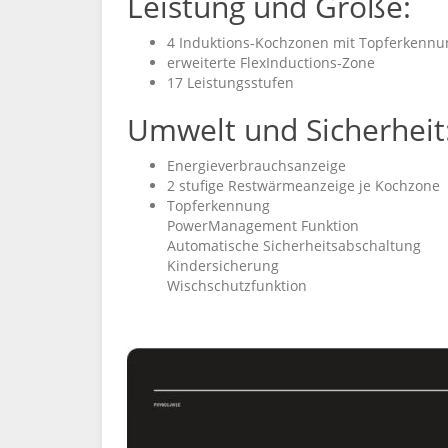
Leistung und Größe:
4 Induktions-Kochzonen mit Topferkennu
erweiterte FlexInductions-Zone
17 Leistungsstufen
Umwelt und Sicherheit
Energieverbrauchsanzeige
2 stufige Restwärmeanzeige je Kochzone
Topferkennung
PowerManagement Funktion
Automatische Sicherheitsabschaltung
Kindersicherung
Wischschutzfunktion