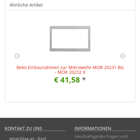
Ähnliche Artikel
Beko Einbaurahmen zur Mikrowelle MOB 20231 BG
E
- MOK 20232 X
€ 41,58
*
KONTAKT ZU UNS
INFORMATIONEN
Haushaltsgeräte Fragen und
smartlive.at
- Karl