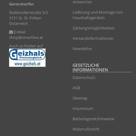
Antworten
Gererstorfer
Lieferung und Montage von
Waldmüllerstraße 5/2
Haushaltsgeräten
3151 St. St. Pölten
Österreich
Zahlungsmöglichkeiten
E-Mail:
shop@smartlive.at
Versandinformationen
Auch zu finden auf
Newsletter
GESETZLICHE
INFORMATIONEN
Datenschutz
AGB
Sitemap
Impressum
Batteriegesetzhinweise
Widerrufsrecht