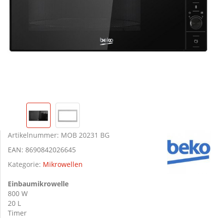
Artikelnummer:
MOB 20231 BG
EAN:
8690842026645
Kategorie:
Mikrowellen
Einbaumikrowelle
800 W
20 L
Timer