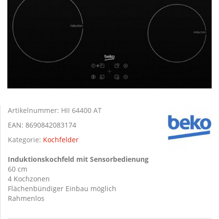
Artikelnummer:
HII 64400 AT
EAN:
8690842083174
Kategorie:
Kochfelder
Induktionskochfeld mit Sensorbedienung
60 cm
4 Kochzonen
Flächenbündiger Einbau möglich
Rahmenlos