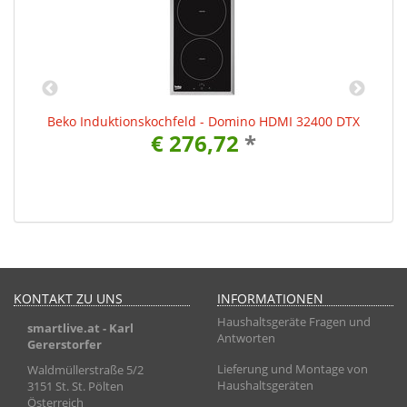
Beko Induktionskochfeld - Domino HDMI 32400 DTX
€ 276,72
*
KONTAKT ZU UNS
INFORMATIONEN
Haushaltsgeräte Fragen und
smartlive.at
- Karl
Antworten
Gererstorfer
Lieferung und Montage von
Waldmüllerstraße 5/2
Haushaltsgeräten
3151 St. St. Pölten
Österreich