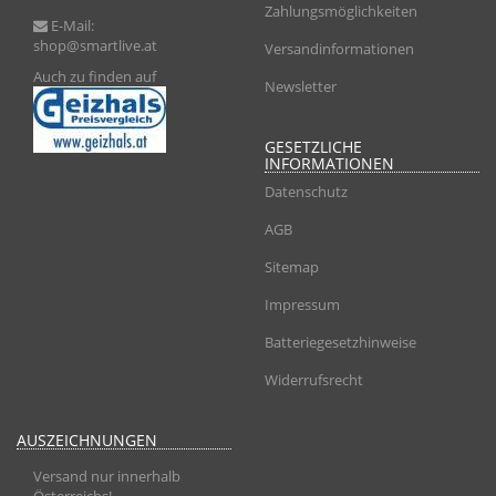
Zahlungsmöglichkeiten
E-Mail:
shop@smartlive.at
Versandinformationen
Auch zu finden auf
Newsletter
GESETZLICHE
INFORMATIONEN
Datenschutz
AGB
Sitemap
Impressum
Batteriegesetzhinweise
Widerrufsrecht
AUSZEICHNUNGEN
Versand nur innerhalb