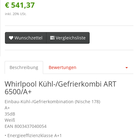
€ 541,37
inkl. 20% USt.
Wunschzettel
Vergleichsliste
Beschreibung
Bewertungen
Whirlpool Kühl-/Gefrierkombi ART
6500/A+
Einbau-Kühl-/Gefrierkombination (Nische 178)
A+
35dB
Weiß
EAN 8003437040054
• Energieeffizienzklasse A+1