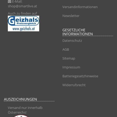
E-Mail:
shop@smartlive.at
Versandinformationen
Auch zu finden auf
Newsletter
GESETZLICHE
INFORMATIONEN
Datenschutz
AGB
Sitemap
Impressum
Batteriegesetzhinweise
Widerrufsrecht
AUSZEICHNUNGEN
Versand nur innerhalb
Österreichs!