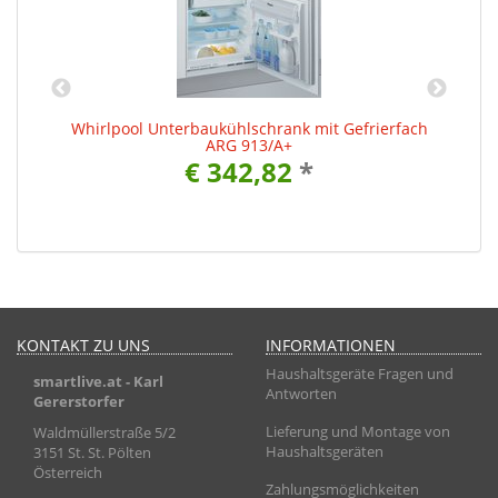
Whirlpool Unterbaukühlschrank mit Gefrierfach
ARG 913/A+
€ 342,82
*
KONTAKT ZU UNS
INFORMATIONEN
Haushaltsgeräte Fragen und
smartlive.at
- Karl
Antworten
Gererstorfer
Lieferung und Montage von
Waldmüllerstraße 5/2
Haushaltsgeräten
3151 St. St. Pölten
Österreich
Zahlungsmöglichkeiten