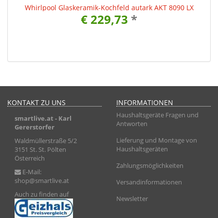
Whirlpool Glaskeramik-Kochfeld autark AKT 8090 LX
€ 229,73
*
KONTAKT ZU UNS
INFORMATIONEN
Haushaltsgeräte Fragen und
smartlive.at
- Karl
Antworten
Gererstorfer
Lieferung und Montage von
Waldmüllerstraße 5/2
Haushaltsgeräten
3151 St. St. Pölten
Österreich
Zahlungsmöglichkeiten
E-Mail:
shop@smartlive.at
Versandinformationen
Auch zu finden auf
Newsletter