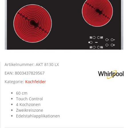
Artikelnummer:
AKT 8130 LX
EAN:
8003437829567
Kategorie:
Kochfelder
60 cm
Touch Control
4 Kochzonen
Zweikreiszone
Edelstahlapplikationen