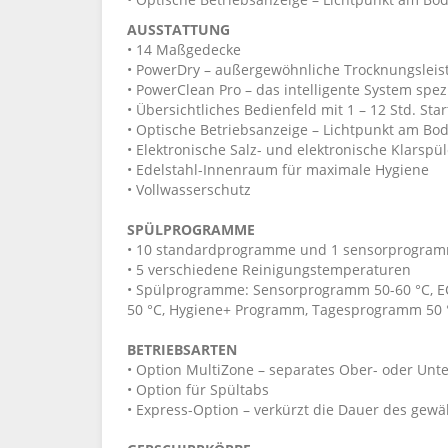
AUSSTATTUNG
• 14 Maßgedecke
• PowerDry – außergewöhnliche Trocknungsleistu
• PowerClean Pro – das intelligente System spez
• Übersichtliches Bedienfeld mit 1 – 12 Std. Sta
• Optische Betriebsanzeige – Lichtpunkt am Bo
• Elektronische Salz- und elektronische Klarspü
• Edelstahl-Innenraum für maximale Hygiene
• Vollwasserschutz
SPÜLPROGRAMME
• 10 standardprogramme und 1 sensorprogra
• 5 verschiedene Reinigungstemperaturen
• Spülprogramme: Sensorprogramm 50-60 °C, EC
50 °C, Hygiene+ Programm, Tagesprogramm 50 °
BETRIEBSARTEN
• Option MultiZone – separates Ober- oder Unt
• Option für Spültabs
• Express-Option – verkürzt die Dauer des ge