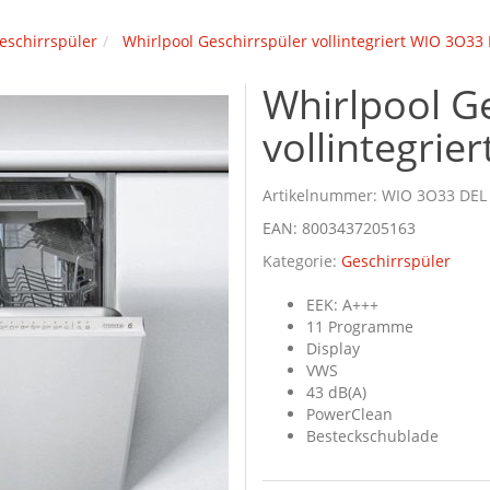
eschirrspüler
Whirlpool Geschirrspüler vollintegriert WIO 3O33
Whirlpool G
vollintegrie
Artikelnummer:
WIO 3O33 DEL
EAN:
8003437205163
Kategorie:
Geschirrspüler
EEK: A+++
11 Programme
Display
VWS
43 dB(A)
PowerClean
Besteckschublade