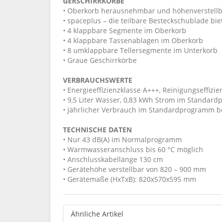
GERSCHIRRKÖRBE
• Oberkorb herausnehmbar und höhenverstellb
• spaceplus – die teilbare Besteckschublade bi
• 4 klappbare Segmente im Oberkorb
• 4 klappbare Tassenablagen im Oberkorb
• 8 umklappbare Tellersegmente im Unterkorb
• Graue Geschirrkörbe
VERBRAUCHSWERTE
• Energieeffizienzklasse A+++, Reinigungseffizi
• 9,5 Liter Wasser, 0,83 kWh Strom im Standar
• Jährlicher Verbrauch im Standardprogramm b
TECHNISCHE DATEN
• Nur 43 dB(A) im Normalprogramm
• Warmwasseranschluss bis 60 °C möglich
• Anschlusskabellänge 130 cm
• Gerätehöhe verstellbar von 820 – 900 mm
• Gerätemaße (HxTxB): 820x570x595 mm
Ähnliche Artikel