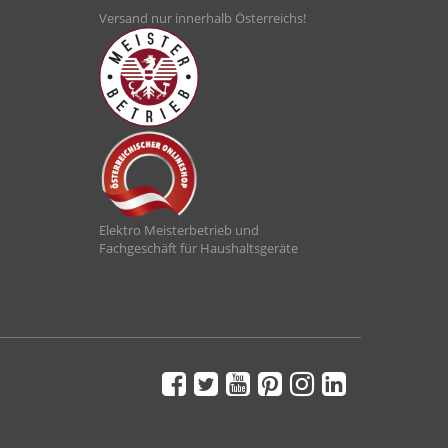
Versand nur innerhalb Österreichs!
Elektro Meisterbetrieb und
Fachgeschäft für Haushaltsgeräte