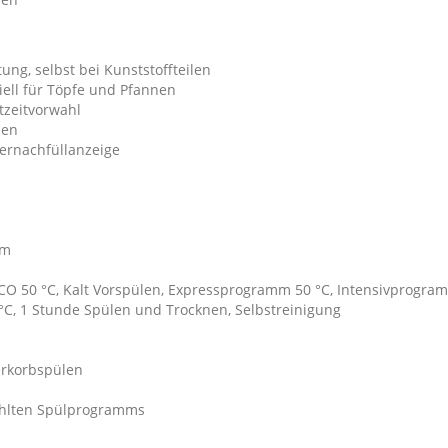
ng, selbst bei Kunststoffteilen
iell für Töpfe und Pfannen
rtzeitvorwahl
den
lernachfüllanzeige
mm
O 50 °C, Kalt Vorspülen, Expressprogramm 50 °C, Intensivprogr
C, 1 Stunde Spülen und Trocknen, Selbstreinigung
erkorbspülen
wählten Spülprogramms