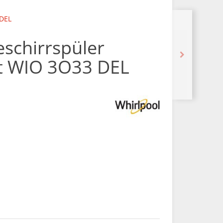
 DEL
eschirrspüler
rt WIO 3O33 DEL