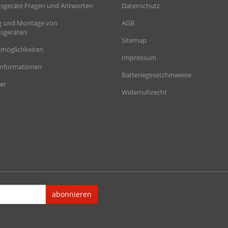
sgeräte Fragen und Antworten
Datenschutz
g und Montage von
AGB
sgeräten
Sitemap
möglichkeiten
Impressum
informationen
Batteriegesetzhinweise
er
Widerrufsrecht
abonnieren