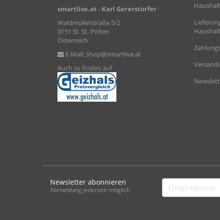
Haushalt
smartlive.at
- Karl Gererstorfer
Lieferun
Waldmüllerstraße 5/2
Haushalt
3151 St. St. Pölten
Österreich
Zahlungs
E-Mail:
shop@smartlive.at
Versand
Auch zu finden auf
Newslett
Newsletter abonnieren
Email-
Abmeldung jederzeit möglich
Adresse