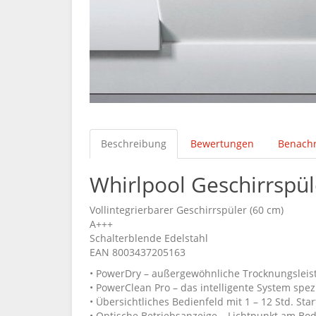
Beschreibung
Bewertungen
Benachr
Whirlpool Geschirrspül
Vollintegrierbarer Geschirrspüler (60 cm)
A+++
Schalterblende Edelstahl
EAN 8003437205163
• PowerDry – außergewöhnliche Trocknungsleistu
• PowerClean Pro – das intelligente System spez
• Übersichtliches Bedienfeld mit 1 – 12 Std. Sta
• Optische Betriebsanzeige – Lichtpunkt am Bo