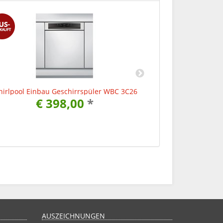
irlpool Einbau Geschirrspüler WBC 3C26
Whirlpool Gesch
€ 398,00
*
€
AUSZEICHNUNGEN