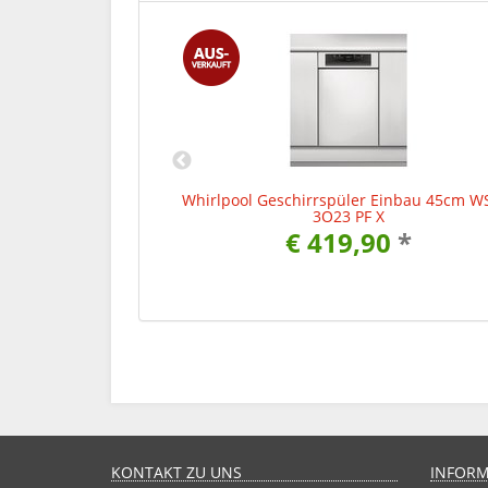
eschirrspüler - 5
Whirlpool Geschirrspüler Einbau 45cm 
 3O33 D X
3O23 PF X
0
*
€ 419,90
*
KONTAKT ZU UNS
INFOR