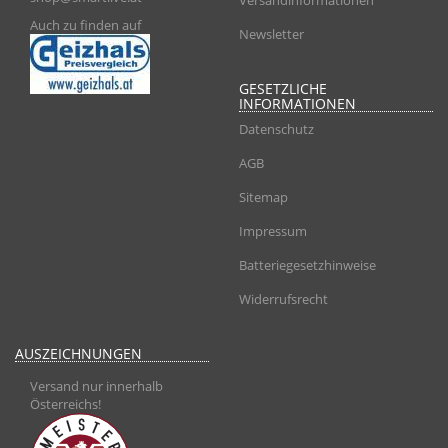
Versandinformationen
Auch zu finden auf
Newsletter
GESETZLICHE
INFORMATIONEN
Datenschutz
AGB
Sitemap
Impressum
Batteriegesetzhinweise
Widerrufsrecht
AUSZEICHNUNGEN
Versand nur innerhalb
Österreichs!