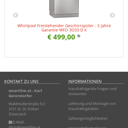
Whirlpool Freistehender Geschirrspüler - 5 Jahre
Garantie WFO 3O33 D X
€ 499,00
*
KONTAKT ZU UNS
INFORMATIONEN
Haushaltsgeräte Fragen und
smartlive.at
- Karl
Antworten
Gererstorfer
Lieferung und Montage von
Waldmüllerstraße 5/2
Haushaltsgeräten
3151 St. St. Pölten
Österreich
Zahlungsmöglichkeiten
E-Mail:
shop@smartlive.at