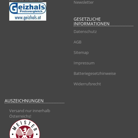
Newsletter
GESETZLICHE
INFORMATIONEN
Datenschutz
AGB
Sitemap
Impressum
Batteriegesetzhinweise
Widerrufsrecht
AUSZEICHNUNGEN
Versand nur innerhalb
Österreichs!