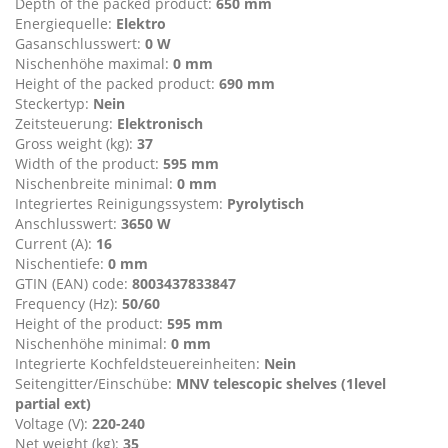
Depth of the packed product:
650 mm
Energiequelle:
Elektro
Gasanschlusswert:
0 W
Nischenhöhe maximal:
0 mm
Height of the packed product:
690 mm
Steckertyp:
Nein
Zeitsteuerung:
Elektronisch
Gross weight (kg):
37
Width of the product:
595 mm
Nischenbreite minimal:
0 mm
Integriertes Reinigungssystem:
Pyrolytisch
Anschlusswert:
3650 W
Current (A):
16
Nischentiefe:
0 mm
GTIN (EAN) code:
8003437833847
Frequency (Hz):
50/60
Height of the product:
595 mm
Nischenhöhe minimal:
0 mm
Integrierte Kochfeldsteuereinheiten:
Nein
Seitengitter/Einschübe:
MNV telescopic shelves (1level
partial ext)
Voltage (V):
220-240
Net weight (kg):
35