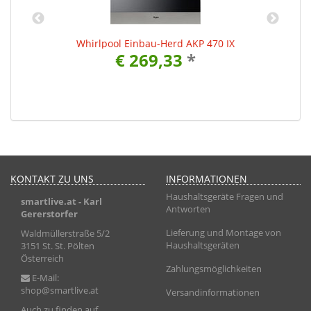
Whirlpool Einbau-Herd AKP 470 IX
€ 269,33
*
KONTAKT ZU UNS
INFORMATIONEN
Haushaltsgeräte Fragen und
smartlive.at
- Karl
Antworten
Gererstorfer
Lieferung und Montage von
Waldmüllerstraße 5/2
Haushaltsgeräten
3151 St. St. Pölten
Österreich
Zahlungsmöglichkeiten
E-Mail:
shop@smartlive.at
Versandinformationen
Auch zu finden auf