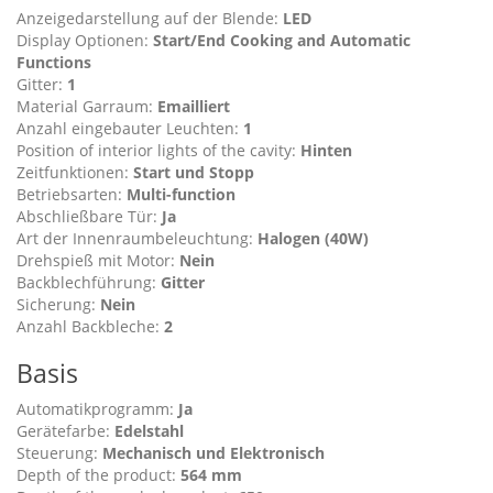
Anzeigedarstellung auf der Blende:
LED
Display Optionen:
Start/End Cooking and Automatic
Functions
Gitter:
1
Material Garraum:
Emailliert
Anzahl eingebauter Leuchten:
1
Position of interior lights of the cavity:
Hinten
Zeitfunktionen:
Start und Stopp
Betriebsarten:
Multi-function
Abschließbare Tür:
Ja
Art der Innenraumbeleuchtung:
Halogen (40W)
Drehspieß mit Motor:
Nein
Backblechführung:
Gitter
Sicherung:
Nein
Anzahl Backbleche:
2
Basis
Automatikprogramm:
Ja
Gerätefarbe:
Edelstahl
Steuerung:
Mechanisch und Elektronisch
Depth of the product:
564 mm