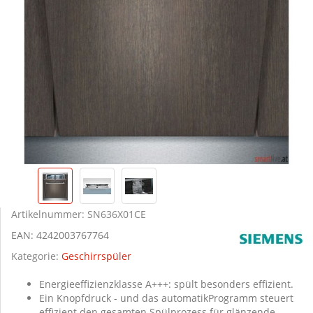
Artikelnummer:
SN636X01CE
EAN:
4242003767764
Kategorie:
Geschirrspüler
Energieeffizienzklasse A+++: spült besonders effizient.
Ein Knopfdruck - und das automatikProgramm steuert
effizient den gesamten Spülprozess für glänzende