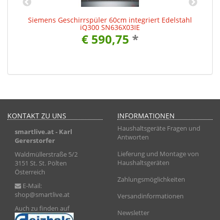
0
Siemens Geschirrspüler 60cm integriert Edelstahl
iQ300 SN636X03IE
€ 590,75
*
KONTAKT ZU UNS
INFORMATIONEN
Haushaltsgeräte Fragen und
smartlive.at
- Karl
Antworten
Gererstorfer
Lieferung und Montage von
Waldmüllerstraße 5/2
Haushaltsgeräten
3151 St. St. Pölten
Österreich
Zahlungsmöglichkeiten
E-Mail:
shop@smartlive.at
Versandinformationen
Auch zu finden auf
Newsletter