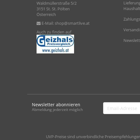
Lieferun
Waldmüllerstraße 5/2
Haushalt
3151 St. St. Pölten
Österreich
Zahlungs
E-Mail:
shop@smartlive.at
Versand
Auch zu finden auf
Newslett
Newsletter abonnieren
Email-
Abmeldung jederzeit möglich
Adresse
UVP-Preise sind unverbindliche Preisempfehlungen d