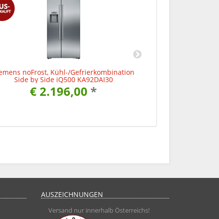
emens noFrost, Kühl-/Gefrierkombination
Siemens noFrost
Side by Side iQ500 KA92DAI30
Side by S
€ 2.196,00
*
€ 
AUSZEICHNUNGEN
Versand nur innerhalb Österreichs!