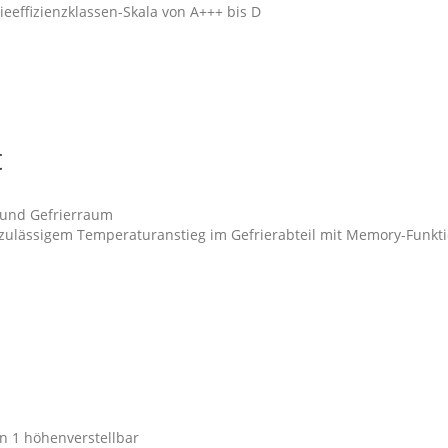
gieeffizienzklassen-Skala von A+++ bis D
t
 und Gefrierraum
zulässigem Temperaturanstieg im Gefrierabteil mit Memory-Funkt
on 1 höhenverstellbar