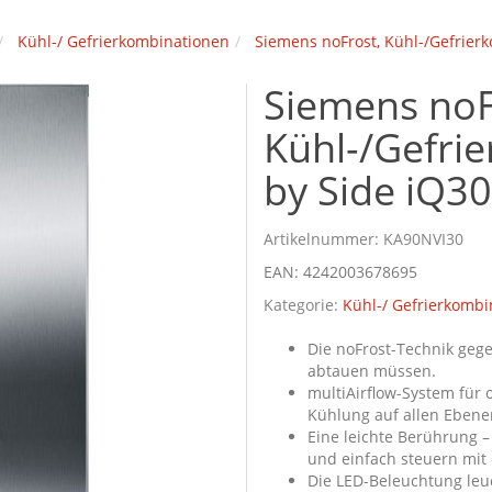
Kühl-/ Gefrierkombinationen
Siemens noFrost, Kühl-/Gefrier
Siemens noF
Kühl-/Gefri
by Side iQ3
Artikelnummer:
KA90NVI30
EAN:
4242003678695
Kategorie:
Kühl-/ Gefrierkombi
Die noFrost-Technik gege
abtauen müssen.
multiAirflow-System für 
Kühlung auf allen Ebene
Eine leichte Berührung –
und einfach steuern mit 
Die LED-Beleuchtung leu