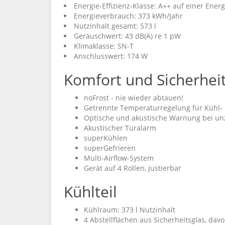
Energie-Effizienz-Klasse: A++ auf einer Ener
Energieverbrauch: 373 kWh/Jahr
Nutzinhalt gesamt: 573 l
Geräuschwert: 43 dB(A) re 1 pW
Klimaklasse: SN-T
Anschlusswert: 174 W
Komfort und Sicherhei
noFrost - nie wieder abtauen!
Getrennte Temperaturregelung für Kühl-
Optische und akustische Warnung bei un
Akustischer Türalarm
superKühlen
superGefrieren
Multi-Airflow-System
Gerät auf 4 Rollen, justierbar
Kühlteil
Kühlraum: 373 l Nutzinhalt
4 Abstellflächen aus Sicherheitsglas, dav