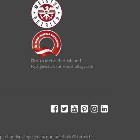
Elektro Meisterbetrieb und
Fachgeschäft für Haushaltsgeräte
plizit anders angegeben, nur innerhalb Österreichs.