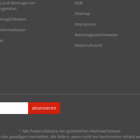
g und Montage von
AGB
sgeräten
Sitemap
möglichkeiten
Impressum
informationen
Batteriegesetzhinweise
er
Widerrufsrecht
abonnieren
*
Alle Preise inklusive der gesetzlichen Mehrwertsteuer.
es jeweiligen Herstellers. Wir liefern, wenn nicht bei bestimmten Artikel ex