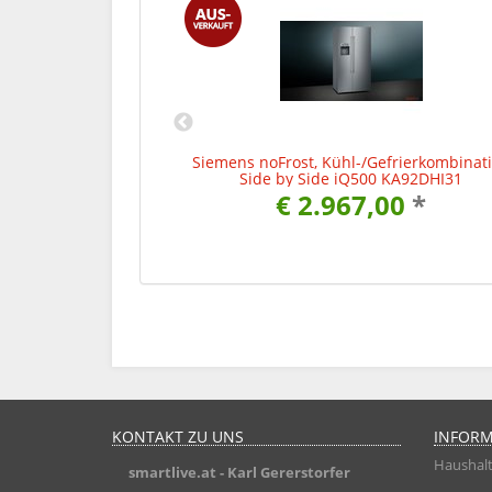
frierkombination
Siemens noFrost, Kühl-/Gefrierkombinat
 KA92NLB35
Side by Side iQ500 KA92DHI31
00
*
€ 2.967,00
*
KONTAKT ZU UNS
INFOR
Haushalt
smartlive.at
- Karl Gererstorfer