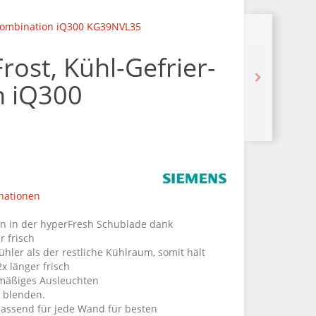
-Kombination iQ300 KG39NVL35
ost, Kühl-Gefrier-
n iQ300
nationen
n in der hyperFresh Schublade dank
r frisch
ühler als der restliche Kühlraum, somit hält
2x länger frisch
hmäßiges Ausleuchten
 blenden.
passend für jede Wand für besten