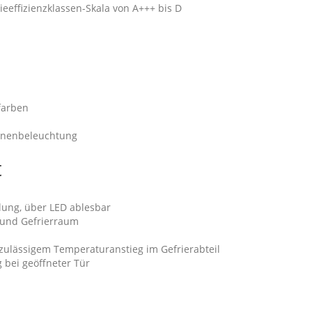
gieeffizienzklassen-Skala von A+++ bis D
farben
Innenbeleuchtung
t
lung, über LED ablesbar
 und Gefrierraum
ulässigem Temperaturanstieg im Gefrierabteil
 bei geöffneter Tür