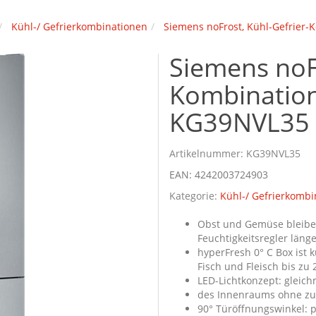
Kühl-/ Gefrierkombinationen
Siemens noFrost, Kühl-Gefrier
Siemens noFr
Kombinatio
KG39NVL35
Artikelnummer:
KG39NVL35
EAN:
4242003724903
Kategorie:
Kühl-/ Gefrierkombi
Obst und Gemüse bleibe
Feuchtigkeitsregler länge
hyperFresh 0° C Box ist k
Fisch und Fleisch bis zu 
LED-Lichtkonzept: gleic
des Innenraums ohne zu
90° Türöffnungswinkel: 