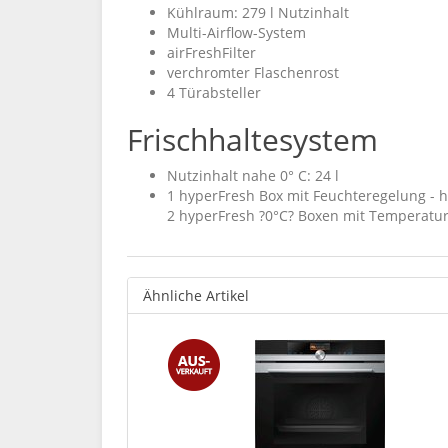
Kühlraum: 279 l Nutzinhalt
Multi-Airflow-System
airFreshFilter
verchromter Flaschenrost
4 Türabsteller
Frischhaltesystem
Nutzinhalt nahe 0° C: 24 l
1 hyperFresh Box mit Feuchteregelung - 
2 hyperFresh ?0°C? Boxen mit Temperaturr
Ähnliche Artikel