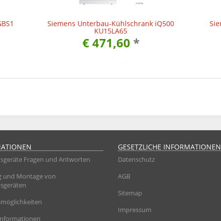
GBS1
Siemens Unterbau-Kühlschrank iQ500
Sie
KU15LA65
€ 471,60
*
MATIONEN
GESETZLICHE INFORMATIONEN
sgeräte Fragen und Antworten
Datenschutz
g und Montage von
AGB
sgeräten
Sitemap
möglichkeiten
Impressum
informationen