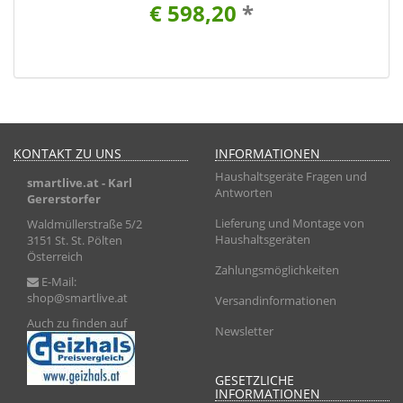
€ 598,20
*
KONTAKT ZU UNS
INFORMATIONEN
Haushaltsgeräte Fragen und
smartlive.at
- Karl
Antworten
Gererstorfer
Lieferung und Montage von
Waldmüllerstraße 5/2
Haushaltsgeräten
3151 St. St. Pölten
Österreich
Zahlungsmöglichkeiten
E-Mail:
shop@smartlive.at
Versandinformationen
Auch zu finden auf
Newsletter
GESETZLICHE
INFORMATIONEN