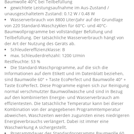
Baumwolle 40°C bei Teilbefüllung
gewichtete Leistungsaufnahme im Aus-Zustand /
unausgeschaltetem Zustand: 0.12 W / 0.48 W
Wasserverbrauch von 8800 Liter/Jahr auf der Grundlage
von 220 Standard-Waschzyklen für 60°C- und 40°C-
Baumwollprogramme bei vollständiger Befüllung und
Teilbefüllung. Der tatsächliche Wasserverbrauch hängt von
der Art der Nutzung des Geräts ab.
Schleudereffizienzklasse: B
max. Schleuderdrehzahl: 1200 U/min
Restfeuchte: 53 %
Die Standard-Waschprogramme, auf die sich die
Informationen auf dem Etikett und im Datenblatt beziehen,
sind Baumwolle 60° + Taste EcoPerfect und Baumwolle 40° +
Taste EcoPerfect. Diese Programme eignen sich zur Reinigung
normal verschmutzter Baumwollwäsche und sind in Bezug
auf den kombinierten Energie- und Wasserverbrauch am
effizientesten. Die tatsächliche Temperatur kann bei dieser
Kombination von der angegebenen Programmtemperatur
abweichen, Waschzeiten werden zugunsten eines niedrigeren
Energieverbrauchs verlängert. Dabei ist immer eine
Waschwirkung A sichergestellt.
Programmdauer des Standardprogramms Baumwolle 60