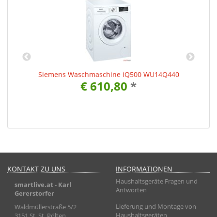
Siemens Waschmaschine iQ500 WU14Q440
€ 610,80
*
KONTAKT ZU UNS
INFORMATIONEN
Haushaltsgeräte Fragen und
smartlive.at
- Karl
Antworten
Gererstorfer
Lieferung und Montage von
Waldmüllerstraße 5/2
Haushaltsgeräten
3151 St. St. Pölten