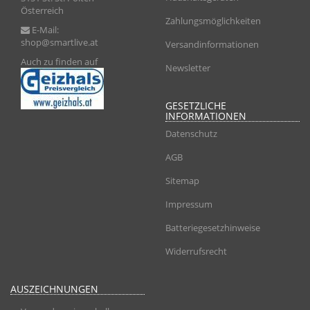
Österreich
Zahlungsmöglichkeiten
E-Mail:
shop@smartlive.at
Versandinformationen
Auch zu finden auf
Newsletter
GESETZLICHE
INFORMATIONEN
Datenschutz
AGB
Sitemap
Impressum
Batteriegesetzhinweise
Widerrufsrecht
AUSZEICHNUNGEN