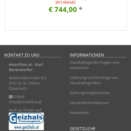
WI14W440
€ 744,00
*
KONTAKT ZU UNS
INFORMATIONEN
Haushaltsgeräte Fragen und
smartlive.at
- Karl
Antworten
Gererstorfer
Lieferung und Montage von
Waldmüllerstraße 5/2
Haushaltsgeräten
3151 St. St. Pölten
Österreich
Zahlungsmöglichkeiten
E-Mail:
shop@smartlive.at
Versandinformationen
Auch zu finden auf
Newsletter
GESETZLICHE