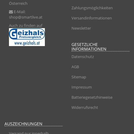
Österreich
Zahlungsmöglichkeiten
E-Mail:
shop@smartlive.at
Versandinformationen
Auch zu finden auf
Newsletter
GESETZLICHE
INFORMATIONEN
Datenschutz
AGB
Sitemap
Impressum
Batteriegesetzhinweise
Widerrufsrecht
AUSZEICHNUNGEN
Versand nur innerhalb