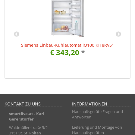
l
Siemens Einbau-Kühlautomat iQ100 KI18RV51
€ 343,20
*
KONTAKT ZU UNS
INFORMATIONEN
Haushaltsgeräte Fragen und
smartlive.at
- Karl
Antworten
Gererstorfer
Lieferung und Montage von
Waldmüllerstraße 5/2
Haushaltsgeräten
3151 St. St. Pölten