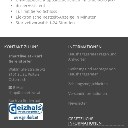
dosierAssistent
Tür mit Servo-Schloss
Elektronische Restzeit-Anzeige in Minuten
Startzeitvorwahl: 1-24 Stunden
KONTAKT ZU UNS
INFORMATIONEN
Haushaltsgeräte Fragen und
smartlive.at
- Karl
Antworten
Gererstorfer
Lieferung und Montage von
Waldmüllerstraße 5/2
Haushaltsgeräten
3151 St. St. Pölten
Österreich
Zahlungsmöglichkeiten
E-Mail:
shop@smartlive.at
Versandinformationen
Auch zu finden auf
Newsletter
GESETZLICHE
INFORMATIONEN