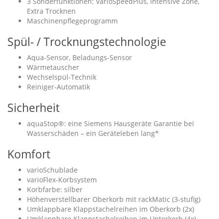
3 Sonderfunktionen: VarioSpeedPlus, Intensive Zone,
Extra Trocknen
Maschinenpflegeprogramm
Spül- / Trocknungstechnologie
Aqua-Sensor, Beladungs-Sensor
Wärmetauscher
Wechselspül-Technik
Reiniger-Automatik
Sicherheit
aquaStop®: eine Siemens Hausgeräte Garantie bei
Wasserschäden – ein Geräteleben lang*
Komfort
varioSchublade
varioFlex-Korbsystem
Korbfarbe: silber
Höhenverstellbarer Oberkorb mit rackMatic (3-stufig)
Umklappbare Klappstachelreihen im Oberkorb (2x)
Umklappbare Klappstachelreihen im Unterkorb (4x)