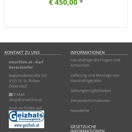
€ 450,00
*
KONTAKT ZU UNS
INFORMATIONEN
Haushaltsgeräte Fragen und
smartlive.at
- Karl
Antworten
Gererstorfer
Lieferung und Montage von
Waldmüllerstraße 5/2
Haushaltsgeräten
3151 St. St. Pölten
Österreich
Zahlungsmöglichkeiten
E-Mail:
shop@smartlive.at
Versandinformationen
Auch zu finden auf
Newsletter
GESETZLICHE
INFORMATIONEN