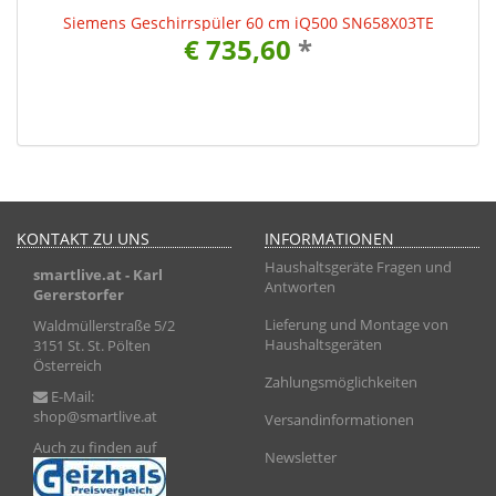
Siemens Geschirrspüler 60 cm iQ500 SN658X03TE
€ 735,60
*
KONTAKT ZU UNS
INFORMATIONEN
Haushaltsgeräte Fragen und
smartlive.at
- Karl
Antworten
Gererstorfer
Lieferung und Montage von
Waldmüllerstraße 5/2
Haushaltsgeräten
3151 St. St. Pölten
Österreich
Zahlungsmöglichkeiten
E-Mail:
shop@smartlive.at
Versandinformationen
Auch zu finden auf
Newsletter