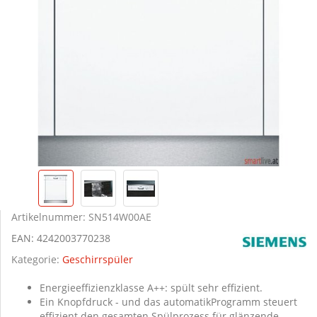
Artikelnummer:
SN514W00AE
EAN:
4242003770238
Kategorie:
Geschirrspüler
Energieeffizienzklasse A++: spült sehr effizient.
Ein Knopfdruck - und das automatikProgramm steuert
effizient den gesamten Spülprozess für glänzende