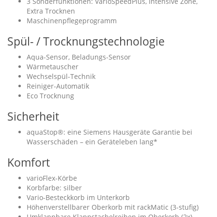
3 Sonderfunktionen: VarioSpeedPlus, Intensive Zone,
Extra Trocknen
Maschinenpflegeprogramm
Spül- / Trocknungstechnologie
Aqua-Sensor, Beladungs-Sensor
Wärmetauscher
Wechselspül-Technik
Reiniger-Automatik
Eco Trocknung
Sicherheit
aquaStop®: eine Siemens Hausgeräte Garantie bei
Wasserschäden – ein Geräteleben lang*
Komfort
varioFlex-Körbe
Korbfarbe: silber
Vario-Besteckkorb im Unterkorb
Höhenverstellbarer Oberkorb mit rackMatic (3-stufig)
Umklappbare Klappstachelreihen im Oberkorb (2x)