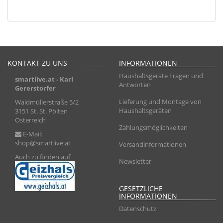
KONTAKT ZU UNS
INFORMATIONEN
Haushaltsgeräte Fragen und
smartlive.at
- Karl
Antworten
Gererstorfer
Lieferung und Montage von
Waldmüllerstraße 5/2
Haushaltsgeräten
3151 St. St. Pölten
Österreich
Zahlungsmöglichkeiten
E-Mail:
shop@smartlive.at
Versandinformationen
Auch zu finden auf
Newsletter
GESETZLICHE
INFORMATIONEN
Datenschutz