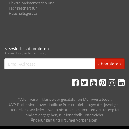
Elektro Meisterbetrieb und
Fachgeschäft für
Haushaltsgeräte
Newsletter abonnieren
Abmeldung jederzeit möglich
Email-
abonnieren
Adresse
*
Alle Preise inklusive der gesetzlichen Mehrwertsteuer.
UVP-Preise sind unverbindliche Preisempfehlungen des jeweiligen
Herstellers. Wir liefern, wenn nicht bei bestimmten Artikel explizit
anders angegeben, nur innerhalb Österreichs.
Änderungen und Irrtümer vorbehalten.