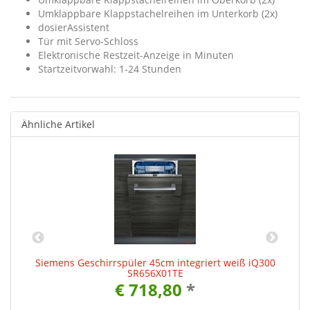
Umklappbare Klappstachelreihen im Unterkorb (2x)
dosierAssistent
Tür mit Servo-Schloss
Elektronische Restzeit-Anzeige in Minuten
Startzeitvorwahl: 1-24 Stunden
Ähnliche Artikel
00
Siemens Geschirrspüler 45cm integriert weiß iQ300
S
SR656X01TE
€ 718,80
*