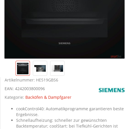
Artikelnummer:
HE519GBS6
EAN:
4242003800096
Kategorie:
Backöfen & Dampfgarer
cookControl40: Automatikprogramme garantieren beste
Ergebnisse.
Schnellaufheizung: schneller zur gewünschten
Backtemperatur; coolStart: bei Tiefkühl-Gerichten ist