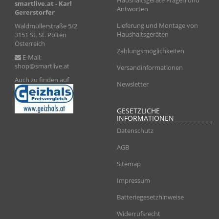
Haushaltsgeräte Fragen und
smartlive.at
- Karl
Antworten
Gererstorfer
Lieferung und Montage von
Waldmüllerstraße 5/2
Haushaltsgeräten
3151 St. St. Pölten
Österreich
Zahlungsmöglichkeiten
E-Mail:
shop@smartlive.at
Versandinformationen
Auch zu finden auf
Newsletter
GESETZLICHE
INFORMATIONEN
Datenschutz
AGB
Sitemap
Impressum
Batteriegesetzhinweise
Widerrufsrecht