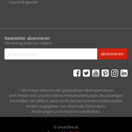
Haushaltsgeräte
Newsletter abonnieren
Abmeldung jederzeit möglich
Email-
abonnieren
Adresse
*
Alle Preise inklusive der gesetzlichen Mehrwertsteuer.
UVP-Preise sind unverbindliche Preisempfehlungen des jeweiligen
Herstellers. Wir liefern, wenn nicht bei bestimmten Artikel explizit
anders angegeben, nur innerhalb Österreichs.
Änderungen und Irrtümer vorbehalten.
© smartlive.at