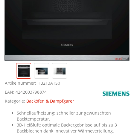
Artikelnummer:
HB213ATS0
EAN:
4242003798874
Kategorie:
Backöfen & Dampfgarer
Schnellaufheizung: schneller zur gewünschten
Backtemperatur.
3D-Heißluft: optimale Backergebnisse auf bis zu 3
Backblechen dank innovativer Wärmeverteilung.