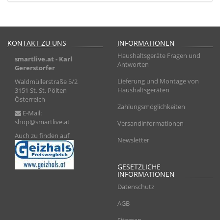
KONTAKT ZU UNS
INFORMATIONEN
Haushaltsgeräte Fragen und
smartlive.at
- Karl
Antworten
Gererstorfer
Lieferung und Montage von
Waldmüllerstraße 5/2
Haushaltsgeräten
3151 St. St. Pölten
Österreich
Zahlungsmöglichkeiten
E-Mail:
shop@smartlive.at
Versandinformationen
Auch zu finden auf
Newsletter
GESETZLICHE
INFORMATIONEN
Datenschutz
AGB