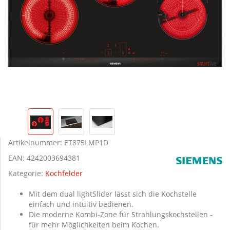
Artikelnummer:
ET875LMP1D
EAN:
4242003694381
Kategorie:
Kochfelder
Mit dem dual lightSlider lässt sich die Kochstelle
einfach und intuitiv bedienen.
Die moderne Kombi-Zone für Strahlungskochstellen -
für mehr Möglichkeiten beim Kochen.