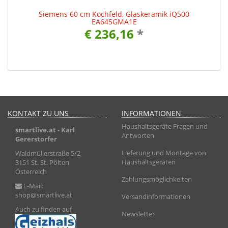
k
Siemens 60 cm Kochfeld, Glaskeramik iQ500
EA645GMA1E
€ 236,16
*
KONTAKT ZU UNS
INFORMATIONEN
Haushaltsgeräte Fragen und
smartlive.at
- Karl
Antworten
Gererstorfer
Lieferung und Montage von
Waldmüllerstraße 5/2
Haushaltsgeräten
3151 St. St. Pölten
Österreich
Zahlungsmöglichkeiten
E-Mail:
shop@smartlive.at
Versandinformationen
Auch zu finden auf
Newsletter