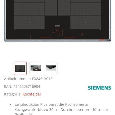
Artikelnummer:
EX845LYC1E
EAN:
4242003716984
Kategorie:
Kochfelder
varioInduktion Plus passt die Kochzonen an
Kochgeschirr bis zu 30 cm Durchmesser an – für mehr
Flexibilität.