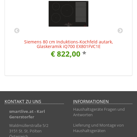
Siemens 80 cm Induktions-Kochfeld autark,
Glaskeramik iQ700 EX801FVC1E
€ 822,00
*
KONTAKT ZU UNS
INFORMATIONEN
Haushaltsgeräte Fragen und
smartlive.at
- Karl
Antworten
Gererstorfer
Lieferung und Montage von
Waldmüllerstraße 5/2
Haushaltsgeräten
3151 St. St. Pölten
Österreich