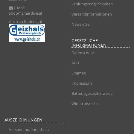
Zahlungsmöglichkeiten
E-Mail:
shop@smartlive.at
Versandinformationen
Auch zu finden auf
Newsletter
GESETZLICHE
INFORMATIONEN
Datenschutz
AGB
Sitemap
Impressum
Batteriegesetzhinweise
Widerrufsrecht
AUSZEICHNUNGEN
Versand nur innerhalb