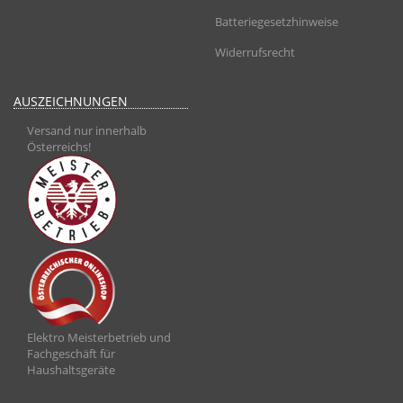
Batteriegesetzhinweise
Widerrufsrecht
AUSZEICHNUNGEN
Versand nur innerhalb
Österreichs!
Elektro Meisterbetrieb und
Fachgeschäft für
Haushaltsgeräte