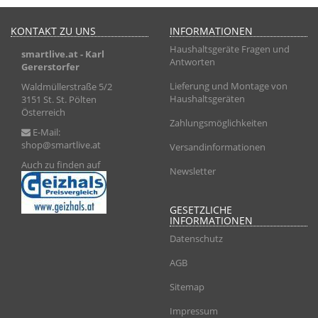
KONTAKT ZU UNS
INFORMATIONEN
Haushaltsgeräte Fragen und
smartlive.at
- Karl
Antworten
Gererstorfer
Lieferung und Montage von
Waldmüllerstraße 5/2
Haushaltsgeräten
3151 St. St. Pölten
Österreich
Zahlungsmöglichkeiten
E-Mail:
shop@smartlive.at
Versandinformationen
Auch zu finden auf
Newsletter
GESETZLICHE
INFORMATIONEN
Datenschutz
AGB
Sitemap
Impressum