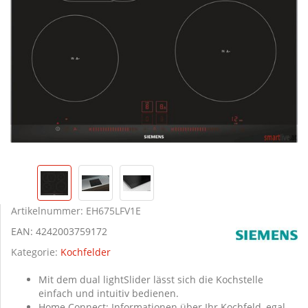
Artikelnummer:
EH675LFV1E
EAN:
4242003759172
Kategorie:
Kochfelder
Mit dem dual lightSlider lässt sich die Kochstelle
einfach und intuitiv bedienen.
Home Connect: Informationen über Ihr Kochfeld, egal