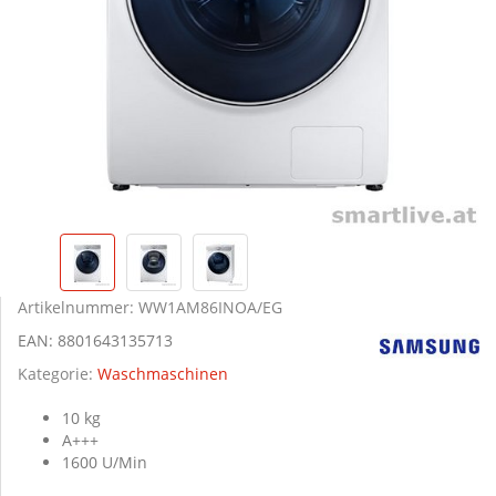
Artikelnummer:
WW1AM86INOA/EG
EAN:
8801643135713
Kategorie:
Waschmaschinen
10 kg
A+++
1600 U/Min