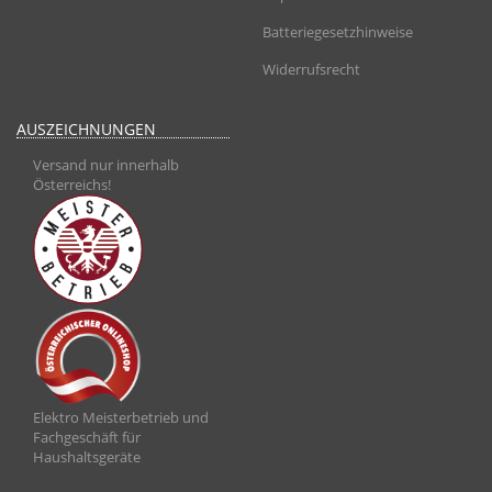
Batteriegesetzhinweise
Widerrufsrecht
AUSZEICHNUNGEN
Versand nur innerhalb
Österreichs!
Elektro Meisterbetrieb und
Fachgeschäft für
Haushaltsgeräte