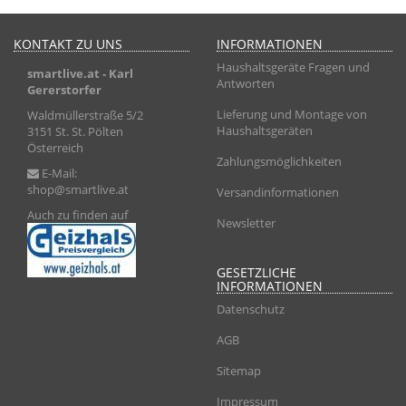
KONTAKT ZU UNS
INFORMATIONEN
Haushaltsgeräte Fragen und
smartlive.at
- Karl
Antworten
Gererstorfer
Lieferung und Montage von
Waldmüllerstraße 5/2
Haushaltsgeräten
3151 St. St. Pölten
Österreich
Zahlungsmöglichkeiten
E-Mail:
shop@smartlive.at
Versandinformationen
Auch zu finden auf
Newsletter
GESETZLICHE
INFORMATIONEN
Datenschutz
AGB
Sitemap
Impressum