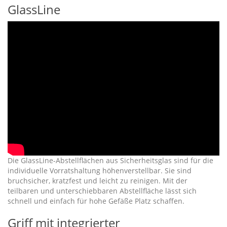
GlassLine
Die GlassLine-Abstellflächen aus Sicherheitsglas sind für die
individuelle Vorratshaltung höhenverstellbar. Sie sind
bruchsicher, kratzfest und leicht zu reinigen. Mit der
teilbaren und unterschiebbaren Abstellfläche lässt sich
schnell und einfach für hohe Gefäße Platz schaffen.
Griff mit integrierter