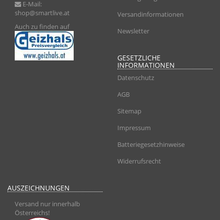
E-Mail:
shop@smartlive.at
Versandinformationen
Auch zu finden auf
Newsletter
GESETZLICHE
INFORMATIONEN
Datenschutz
AGB
Sitemap
Impressum
Batteriegesetzhinweise
Widerrufsrecht
AUSZEICHNUNGEN
Versand nur innerhalb
Österreichs!