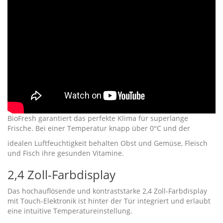
BioFresh garantiert das perfekte Klima für superlange
Frische. Bei einer Temperatur knapp über 0°C und der
idealen Luftfeuchtigkeit behalten Obst und Gemüse, Fleisch
und Fisch ihre gesunden Vitamine.
2,4 Zoll-Farbdisplay
Das hochauflösende und kontraststarke 2,4 Zoll-Farbdisplay
mit Touch-Elektronik ist hinter der Tür integriert und erlaubt
eine intuitive Temperatureinstellung.