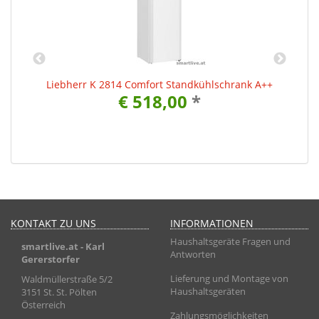
+
Liebherr K 2814 Comfort Standkühlschrank A++
€ 518,00
*
KONTAKT ZU UNS
INFORMATIONEN
Haushaltsgeräte Fragen und
smartlive.at
- Karl
Antworten
Gererstorfer
Lieferung und Montage von
Waldmüllerstraße 5/2
Haushaltsgeräten
3151 St. St. Pölten
Österreich
Zahlungsmöglichkeiten