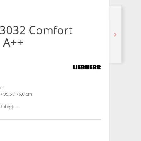
 3032 Comfort
e A++
++
/ 99,5 / 76,0 cm
fähig): —