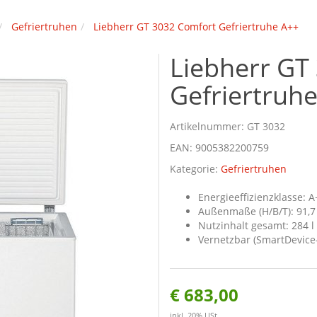
Gefriertruhen
Liebherr GT 3032 Comfort Gefriertruhe A++
Liebherr GT
Gefriertruh
Artikelnummer:
GT 3032
EAN:
9005382200759
Kategorie:
Gefriertruhen
Energieeffizienzklasse: A
Außenmaße (H/B/T): 91,7 
Nutzinhalt gesamt: 284 l
Vernetzbar (SmartDevice-
€ 683,00
inkl. 20% USt.