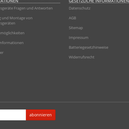
MATIONEN
GESETZLICHE INFORMATIONEN
sgeräte Fragen und Antworten
Datenschutz
g und Montage von
AGB
sgeräten
Sitemap
möglichkeiten
Impressum
informationen
Batteriegesetzhinweise
er
Widerrufsrecht
abonnieren