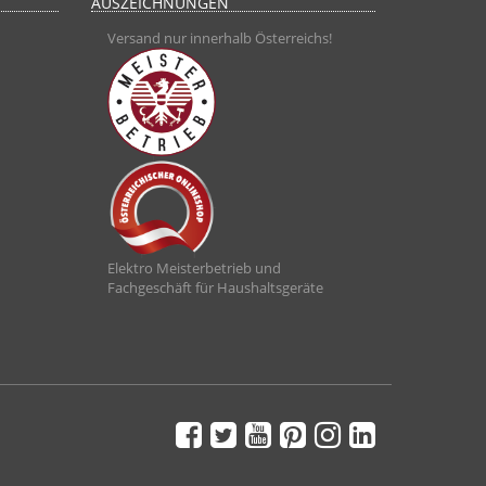
AUSZEICHNUNGEN
Versand nur innerhalb Österreichs!
Elektro Meisterbetrieb und
Fachgeschäft für Haushaltsgeräte