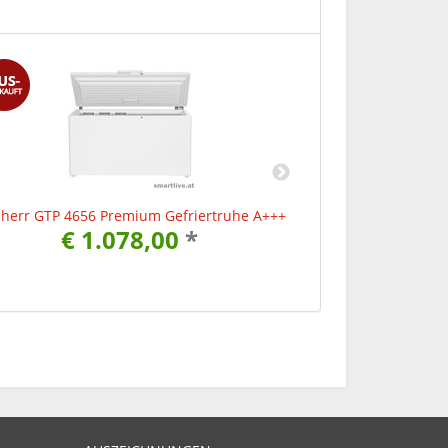
bherr GTP 4656 Premium Gefriertruhe A+++
Liebherr GTP 365
€ 1.078,00
*
€ 