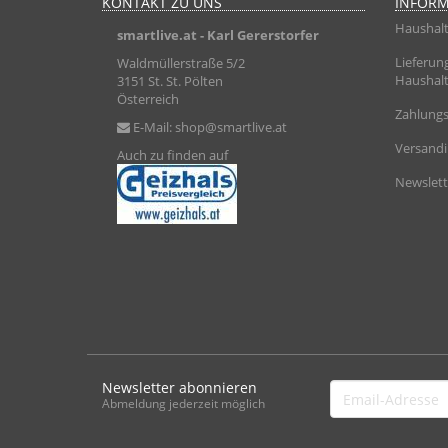
KONTAKT ZU UNS
INFOR
Haushalt
smartlive.at
- Karl Gererstorfer
Lieferun
Waldmüllerstraße 5/2
Haushalt
3151 St. St. Pölten
Österreich
Zahlungs
E-Mail:
shop@smartlive.at
Versand
Auch zu finden auf
Newslett
Newsletter abonnieren
Email-
Abmeldung jederzeit möglich
Adresse