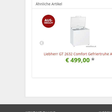
Ähnliche Artikel
Gefriertruhe A+++
Liebherr GT 2632 Comfort Gefriertruhe 
0
*
€ 499,00
*