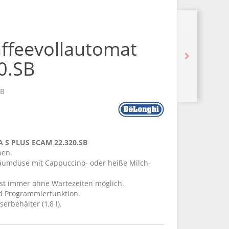
ffeevollautomat
0.SB
SB
A S PLUS ECAM 22.320.SB
nen.
häumdüse mit Cappuccino- oder heiße Milch-
st immer ohne Wartezeiten möglich.
und Programmierfunktion.
rbehälter (1,8 l).