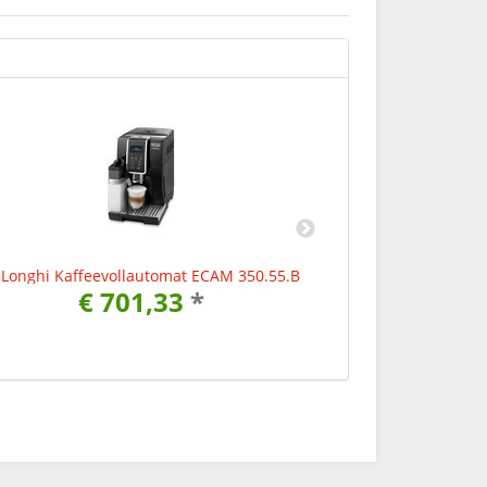
Longhi Kaffeevollautomat ECAM 350.55.B
DeLonghi Kaffee
€ 701,33
*
€ 