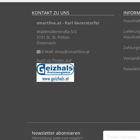
KONTAKT ZU UNS
INFOR
Haushalt
smartlive.at
- Karl Gererstorfer
Lieferun
Waldmüllerstraße 5/2
Haushalt
3151 St. St. Pölten
Österreich
Zahlungs
E-Mail:
shop@smartlive.at
Versand
Auch zu finden auf
Newslett
Newsletter abonnieren
Email-
Abmeldung jederzeit möglich
Adresse