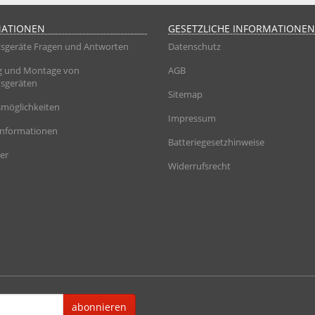
MATIONEN
GESETZLICHE INFORMATIONEN
sgeräte Fragen und Antworten
Datenschutz
g und Montage von
AGB
sgeräten
Sitemap
möglichkeiten
Impressum
informationen
Batteriegesetzhinweise
er
Widerrufsrecht
abonnieren