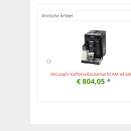
Ähnliche Artikel
t ECAM 650.75.MS
DeLonghi Kaffeevollautomat ECAM 44.66
16
*
€ 804,05
*