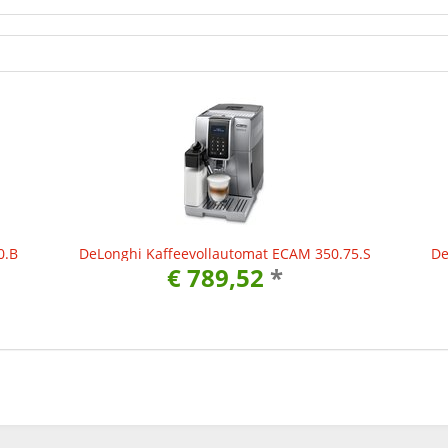
0.B
DeLonghi Kaffeevollautomat ECAM 350.75.S
De
€ 789,52
*