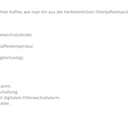
ter Kaffee, wie man ihn aus der herkömmlichen Filterkaffeemasch
omaschutzdeckel.
Kaffeetemperatur.
leichzeitig).
gramm.
schaltung.
it digitalem Filterwechselalarm.
alter.