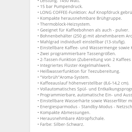
• Leistung: 1450 Watt.
• 15 bar Pumpendruck.
• LONG COFFEE-Funktion: Auf Knopfdruck gebrüh
• Kompakte herausnehmbare Brühgruppe.
• Thermoblock-Heizsystem.
• Geeignet für Kaffeebohnen als auch - pulver.
• Bohnenbehälter (250 g) mit abnehmbarem Ar
• Mahlgrad individuell einstellbar (13-stufig).
• Einstellbare Kaffee- und Wassermenge sowie 
• Zwei programmierbare Tassengrößen.
• 2-Tassen-Funktion (Zubereitung von 2 Kaffees g
• Integriertes Flüster-Kegelmahlwerk.
• Heißwasserfunktion für Teezubereitung.
• "Vorbrüh"Aroma-System.
• Kaffeeauslauf höhenverstellbar (8,6-14,2 cm).
• Vollautomatisches Spül- und Entkalkungspro
• Programmierbare, automatische Ein- und Aus
• Einstellbare Wasserhärte sowie Wasserfilter m
• Energiesparmodus - Standby-Modus - Netzsch
• Kompakte Abmessungen.
• Herausnehmbare Abtropfschale.
• Farbe: Silber-Schwarz.