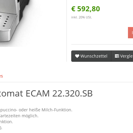
€ 592,80
inkl. 20% USt.
Wunschzettel
Vergle
es
utomat ECAM 22.320.SB
puccino- oder heiße Milch-Funktion.
artezeiten möglich.
nktion.
).