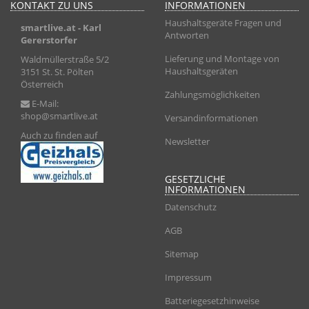
KONTAKT ZU UNS
INFORMATIONEN
Haushaltsgeräte Fragen und
smartlive.at
- Karl
Antworten
Gererstorfer
Lieferung und Montage von
Waldmüllerstraße 5/2
Haushaltsgeräten
3151 St. St. Pölten
Österreich
Zahlungsmöglichkeiten
E-Mail:
shop@smartlive.at
Versandinformationen
Auch zu finden auf
Newsletter
GESETZLICHE
INFORMATIONEN
Datenschutz
AGB
Sitemap
Impressum
Batteriegesetzhinweise