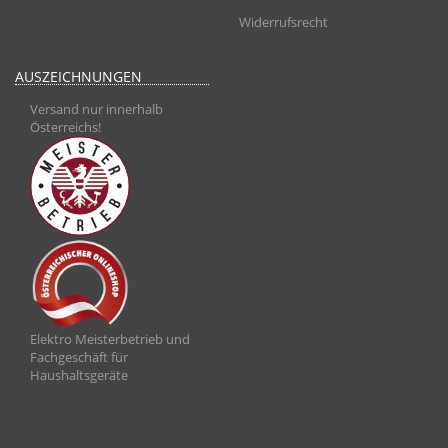
Widerrufsrecht
AUSZEICHNUNGEN
Versand nur innerhalb
Österreichs!
Elektro Meisterbetrieb und
Fachgeschäft für
Haushaltsgeräte