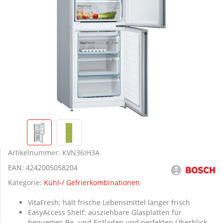
Artikelnummer:
KVN36IH3A
EAN:
4242005058204
Kategorie:
Kühl-/ Gefrierkombinationen
VitaFresh: hält frische Lebensmittel länger frisch
EasyAccess Shelf: ausziehbare Glasplatten für
bequemes Be- und Entladen und perfekten Überblick.