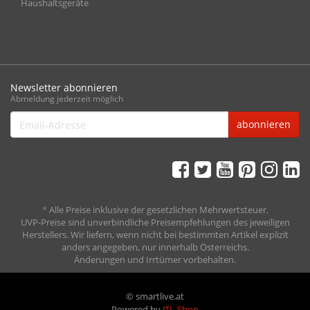
Haushaltsgeräte
Newsletter abonnieren
Abmeldung jederzeit möglich
Email-
abonnieren
Adresse
*
Alle Preise inklusive der gesetzlichen Mehrwertsteuer.
UVP-Preise sind unverbindliche Preisempfehlungen des jeweiligen
Herstellers. Wir liefern, wenn nicht bei bestimmten Artikel explizit
anders angegeben, nur innerhalb Österreichs.
Änderungen und Irrtümer vorbehalten.
© smartlive.at
Powered by
JTL-Shop