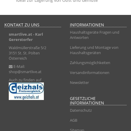
ideal zur Lagerung von Obst und Gemüse
KONTAKT ZU UNS
INFORMATIONEN
Haushaltsgeräte Fragen und
smartlive.at
- Karl
Antworten
Gererstorfer
Lieferung und Montage von
Waldmüllerstraße 5/2
Haushaltsgeräten
3151 St. St. Pölten
Österreich
Zahlungsmöglichkeiten
E-Mail:
shop@smartlive.at
Versandinformationen
Auch zu finden auf
Newsletter
GESETZLICHE
INFORMATIONEN
Datenschutz
AGB
Sitemap