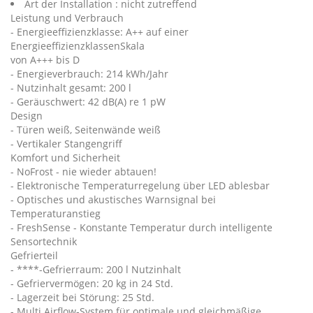
Art der Installation : nicht zutreffend
Leistung und Verbrauch
- Energieeffizienzklasse: A++ auf einer
EnergieeffizienzklassenSkala
von A+++ bis D
- Energieverbrauch: 214 kWh/Jahr
- Nutzinhalt gesamt: 200 l
- Geräuschwert: 42 dB(A) re 1 pW
Design
- Türen weiß, Seitenwände weiß
- Vertikaler Stangengriff
Komfort und Sicherheit
- NoFrost - nie wieder abtauen!
- Elektronische Temperaturregelung über LED ablesbar
- Optisches und akustisches Warnsignal bei
Temperaturanstieg
- FreshSense - Konstante Temperatur durch intelligente
Sensortechnik
Gefrierteil
- ****-Gefrierraum: 200 l Nutzinhalt
- Gefriervermögen: 20 kg in 24 Std.
- Lagerzeit bei Störung: 25 Std.
- Multi Airflow-System für optimale und gleichmäßige