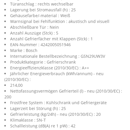
Türanschlag : rechts wechselbar
Lagerung bei Stromausfall (h) : 25
Gehäusefarbe/-material : Weiß
Warnsignal bei Fehlfunktion : akustisch und visuell
Abschließbare Tür : Nein
Anzahl Auszüge (Stck) : 5
Anzahl Gefrierfächer mit Klappen (Stck) : 1
EAN-Nummer : 4242005051946
Marke : Bosch
Internationale Bestellbezeichnung : GSN29UW3V
Produktkategorie : Gefrierschrank
Energieeffizienzklasse (2010/30/EC) : A++
Jährlicher Energieverbrauch (kWh/annum) - neu
(2010/30/EC) :
214,00
Nettofassungsvermögen Gefrierteil (l) - neu (2010/30/EC) :
200
Frostfree System : Kühlschrank und Gefriergeräte
Lagerzeit bei Störung (h) : 25
Gefrierleistung (kg/24h) - neu (2010/30/EC) : 20
Klimaklasse : SN-T
Schallleistung (dB(A) re 1 pW) : 42