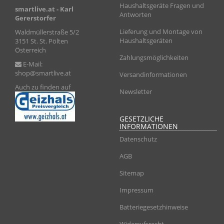
Haushaltsgeräte Fragen und
smartlive.at
- Karl
Antworten
Gererstorfer
Lieferung und Montage von
Waldmüllerstraße 5/2
Haushaltsgeräten
3151 St. St. Pölten
Österreich
Zahlungsmöglichkeiten
E-Mail:
shop@smartlive.at
Versandinformationen
Auch zu finden auf
Newsletter
GESETZLICHE
INFORMATIONEN
Datenschutz
AGB
Sitemap
Impressum
Batteriegesetzhinweise
Widerrufsrecht