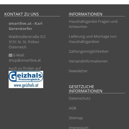
KONTAKT ZU UNS
INFORMATIONEN
Haushaltsgeräte Fragen und
smartlive.at
- Karl
Antworten
Gererstorfer
Lieferung und Montage von
Waldmüllerstraße 5/2
Haushaltsgeräten
3151 St. St. Pölten
Österreich
Zahlungsmöglichkeiten
E-Mail:
shop@smartlive.at
Versandinformationen
Auch zu finden auf
Newsletter
GESETZLICHE
INFORMATIONEN
Datenschutz
AGB
Sitemap
Impressum