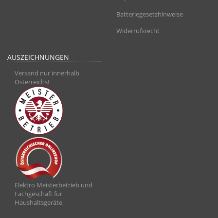
Batteriegesetzhinweise
Widerrufsrecht
AUSZEICHNUNGEN
Versand nur innerhalb
Österreichs!
Elektro Meisterbetrieb und
Fachgeschäft für
Haushaltsgeräte