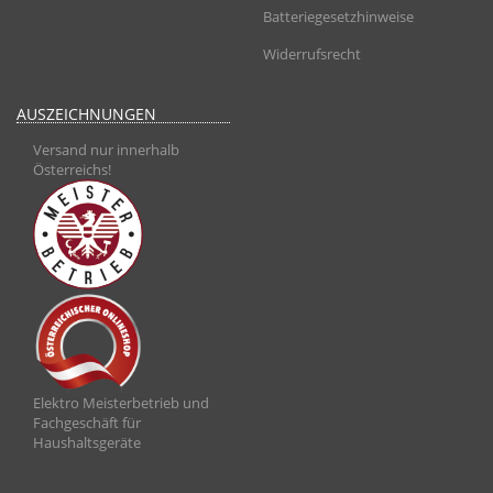
Batteriegesetzhinweise
Widerrufsrecht
AUSZEICHNUNGEN
Versand nur innerhalb
Österreichs!
Elektro Meisterbetrieb und
Fachgeschäft für
Haushaltsgeräte