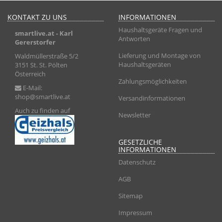
KONTAKT ZU UNS
INFORMATIONEN
Haushaltsgeräte Fragen und
smartlive.at
- Karl
Antworten
Gererstorfer
Lieferung und Montage von
Waldmüllerstraße 5/2
Haushaltsgeräten
3151 St. St. Pölten
Österreich
Zahlungsmöglichkeiten
E-Mail:
shop@smartlive.at
Versandinformationen
Auch zu finden auf
Newsletter
GESETZLICHE
INFORMATIONEN
Datenschutz
AGB
Sitemap
Impressum