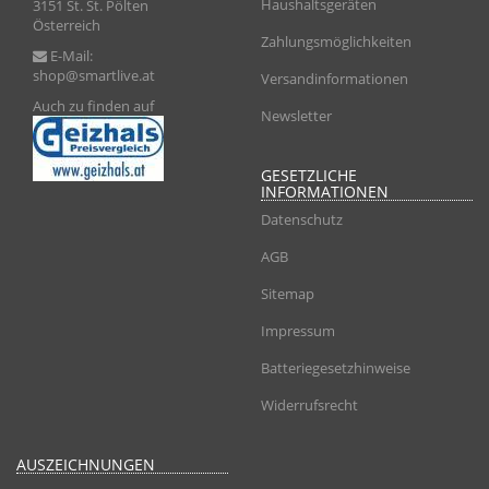
Haushaltsgeräten
3151 St. St. Pölten
Österreich
Zahlungsmöglichkeiten
E-Mail:
shop@smartlive.at
Versandinformationen
Auch zu finden auf
Newsletter
GESETZLICHE
INFORMATIONEN
Datenschutz
AGB
Sitemap
Impressum
Batteriegesetzhinweise
Widerrufsrecht
AUSZEICHNUNGEN