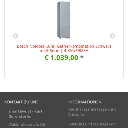
Bosch NoFrost Kühl- Gefrierkombination Schwarz
matt Serie | 4 KVN39IZ3A
€ 1.039,00
*
KONTAKT ZU UNS
INFORMATIONEN
Haushaltsgeräte Fragen und
smartlive.at
- Karl
Antworten
Gererstorfer
Lieferung und Montage von
Waldmüllerstraße 5/2