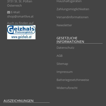
Haushaltsgeräten
3151 St. St. Pölten
Österreich
Zahlungsmöglichkeiten
E-Mail:
shop@smartlive.at
Versandinformationen
Auch zu finden auf
Newsletter
GESETZLICHE
INFORMATIONEN
Datenschutz
AGB
Sitemap
Impressum
Batteriegesetzhinweise
Widerrufsrecht
AUSZEICHNUNGEN