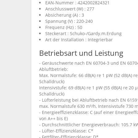
EAN-Nummer : 4242002824321
Anschlusswert (W) : 277
Absicherung (A) : 3
Spannung (V) : 220-240
Frequenz (Hz) : 50
Steckerart : Schuko-/Gardy.m.Erdung
Art der Installation : Integrierbar
Betriebsart und Leistung
- Geräuschwerte nach EN 60704-3 und EN 60704
Abluftbetrieb:
Max. Normalstufe: 66 dB(A) re 1 pW (52 dB(A) r
Schalldruck)
Intensivstufe: 69 dB(A) re 1 pW (55 dB(A) re 20 
Schalldruck)
- Lüfterleistung bei Abluftbetrieb nach EN 6159
max. Normalstufe 630 m³/h, Intensivstufe 730 
- Energieeffizienzklasse: C (auf einer Energieef
von A++ bis E)
- Durchschnittlicher Energieverbrauch: 105.7 k
- Lüfter-Effizienzklasse: C*
- Fettfilter-Effizienzklasse: D*