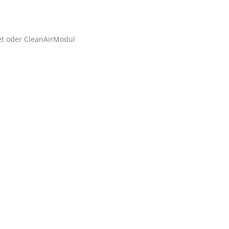
ket oder CleanAirModul