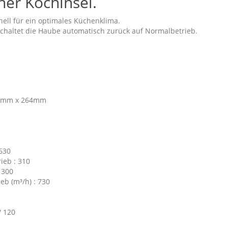
ner Kochinsel.
hnell für ein optimales Küchenklima.
 schaltet die Haube automatisch zurück auf Normalbetrieb.
676mm x 264mm
 630
ieb : 310
 300
eb (m³/h) : 730
/ 120