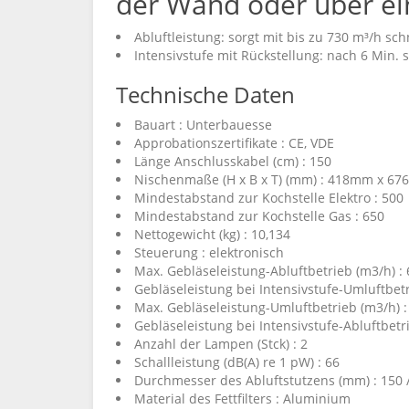
der Wand oder über ei
Abluftleistung: sorgt mit bis zu 730 m³/h sc
Intensivstufe mit Rückstellung: nach 6 Min.
Technische Daten
Bauart : Unterbauesse
Approbationszertifikate : CE, VDE
Länge Anschlusskabel (cm) : 150
Nischenmaße (H x B x T) (mm) : 418mm x 
Mindestabstand zur Kochstelle Elektro : 500
Mindestabstand zur Kochstelle Gas : 650
Nettogewicht (kg) : 10,134
Steuerung : elektronisch
Max. Gebläseleistung-Abluftbetrieb (m3/h) :
Gebläseleistung bei Intensivstufe-Umluftbetr
Max. Gebläseleistung-Umluftbetrieb (m3/h) :
Gebläseleistung bei Intensivstufe-Abluftbetri
Anzahl der Lampen (Stck) : 2
Schallleistung (dB(A) re 1 pW) : 66
Durchmesser des Abluftstutzens (mm) : 150 
Material des Fettfilters : Aluminium