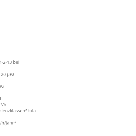
-2-13 bei
e 20 µPa
µPa
1:
m³/h
fizienzklassenSkala
Wh/Jahr*