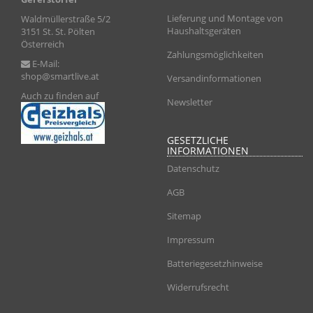
Lieferung und Montage von
Waldmüllerstraße 5/2
Haushaltsgeräten
3151 St. St. Pölten
Österreich
Zahlungsmöglichkeiten
E-Mail:
shop@smartlive.at
Versandinformationen
Auch zu finden auf
Newsletter
GESETZLICHE
INFORMATIONEN
Datenschutz
AGB
Sitemap
Impressum
Batteriegesetzhinweise
Widerrufsrecht