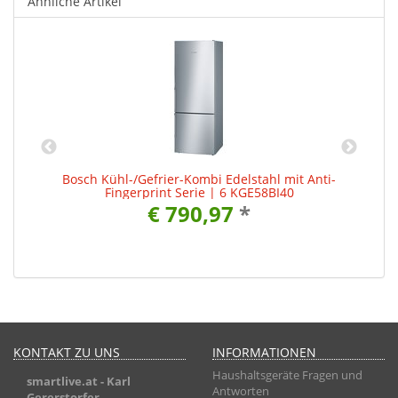
Ähnliche Artikel
51
Bosch Kühl-/Gefrier-Kombi Edelstahl mit Anti-
Fingerprint Serie | 6 KGE58BI40
€ 790,97
*
KONTAKT ZU UNS
INFORMATIONEN
Haushaltsgeräte Fragen und
smartlive.at
- Karl
Antworten
Gererstorfer