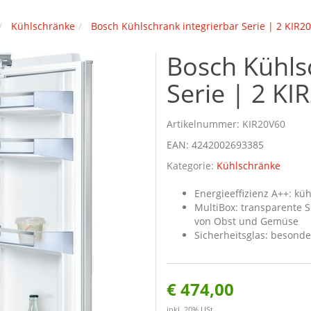
Kühlschränke
Bosch Kühlschrank integrierbar Serie | 2 KIR2
Bosch Kühls
Serie | 2 KI
Artikelnummer:
KIR20V60
EAN:
4242002693385
Kategorie:
Kühlschränke
Energieeffizienz A++: kü
MultiBox: transparente 
von Obst und Gemüse
Sicherheitsglas: besonde
€ 474,00
inkl. 20% USt.