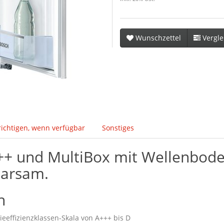
Wunschzettel
Vergle
ichtigen, wenn verfügbar
Sonstiges
++ und MultiBox mit Wellenboden
parsam.
h
gieeffizienzklassen-Skala von A+++ bis D