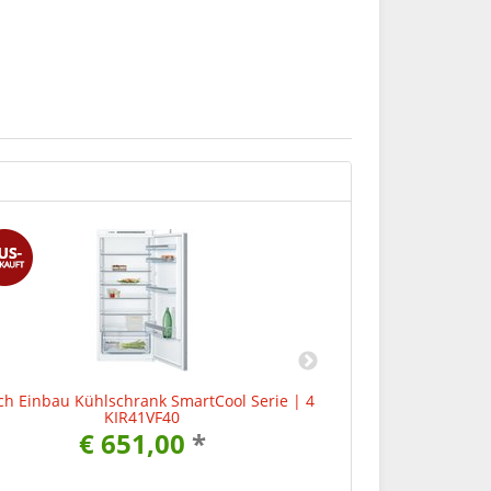
ch Einbau Kühlschrank SmartCool Serie | 4
Bosch Einbau Kühl
KIR41VF40
€
€ 651,00
*