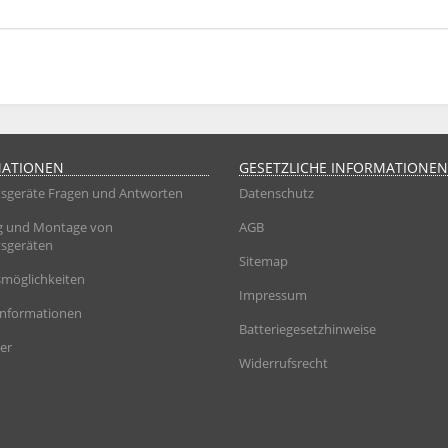
MATIONEN
GESETZLICHE INFORMATIONEN
sgeräte Fragen und Antworten
Datenschutz
g und Montage von
AGB
sgeräten
Sitemap
möglichkeiten
Impressum
informationen
Batteriegesetzhinweise
er
Widerrufsrecht