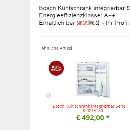
Ähnliche Artikel
ierbar Serie | 4
Bosch Kühlschrank integrierbar Serie |
0
KIR21AF30
0
*
€ 492,00
*