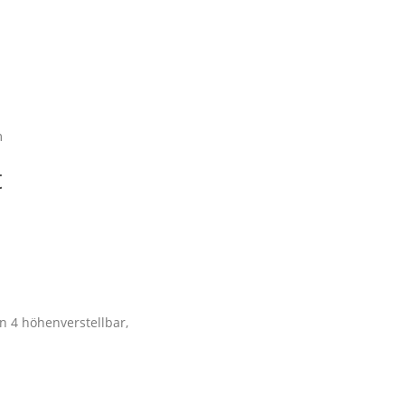
m
t
on 4 höhenverstellbar,