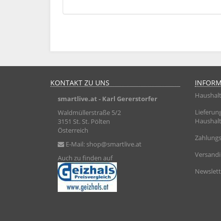
KONTAKT ZU UNS
INFOR
Haushalt
smartlive.at
- Karl Gererstorfer
Lieferun
Waldmüllerstraße 5/2
Haushalt
3151 St. St. Pölten
Österreich
Zahlungs
E-Mail:
shop@smartlive.at
Versand
Auch zu finden auf
Newslett