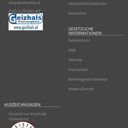
shop@smartlive.at
Versandinformationen
Auch zu finden auf
Newsletter
GESETZLICHE
INFORMATIONEN
Datenschutz
AGB
Sitemap
Impressum
Batteriegesetzhinweise
Widerrufsrecht
AUSZEICHNUNGEN
Versand nur innerhalb
Österreichs!