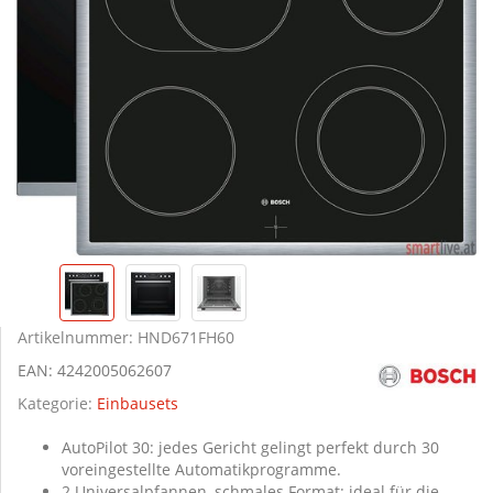
Artikelnummer:
HND671FH60
EAN:
4242005062607
Kategorie:
Einbausets
AutoPilot 30: jedes Gericht gelingt perfekt durch 30
voreingestellte Automatikprogramme.
2 Universalpfannen, schmales Format: ideal für die