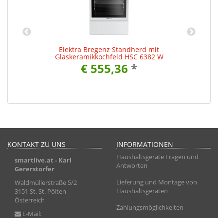
Elektra Bregenz Standherd mit
Glaskeramikkochfeld HSC 6382 W
€ 555,36
*
KONTAKT ZU UNS
INFORMATIONEN
Haushaltsgeräte Fragen und
smartlive.at
- Karl
Antworten
Gererstorfer
Lieferung und Montage von
Waldmüllerstraße 5/2
Haushaltsgeräten
3151 St. St. Pölten
Österreich
Zahlungsmöglichkeiten
E-Mail: