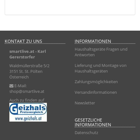
KONTAKT ZU UNS
INFORMATIONEN
Haushaltsgeräte Fragen und
smartlive.at
- Karl
Antworten
Gererstorfer
Lieferung und Montage von
Waldmüllerstraße 5/2
Haushaltsgeräten
3151 St. St. Pölten
Österreich
Zahlungsmöglichkeiten
E-Mail:
shop@smartlive.at
Versandinformationen
Auch zu finden auf
Newsletter
GESETZLICHE
INFORMATIONEN
Datenschutz