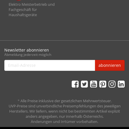
Elektro Meisterbetrieb und
Fachgeschäft für
Haushaltsgeräte
Newsletter abonnieren
Abmeldung jederzeit möglich
Email-
abonnieren
Adresse
*
Alle Preise inklusive der gesetzlichen Mehrwertsteuer.
UVP-Preise sind unverbindliche Preisempfehlungen des jeweiligen
Herstellers. Wir liefern, wenn nicht bei bestimmten Artikel explizit
anders angegeben, nur innerhalb Österreichs.
Änderungen und Irrtümer vorbehalten.