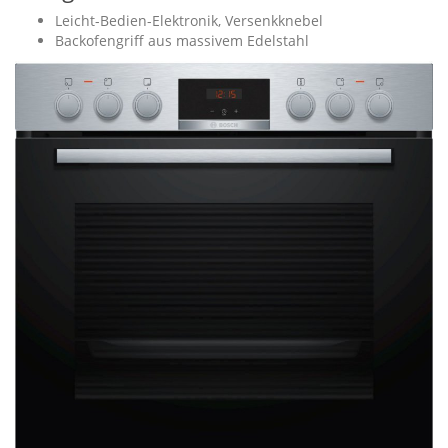
Leicht-Bedien-Elektronik, Versenkknebel
Backofengriff aus massivem Edelstahl