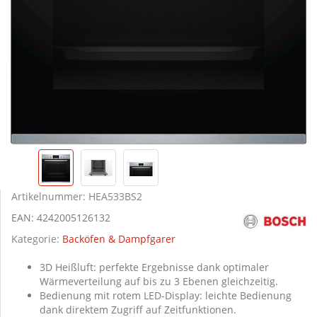
Artikelnummer:
HEA533BS2
EAN:
4242005126132
Kategorie:
Backöfen & Dampfgarer
3D Heißluft: perfekte Ergebnisse dank optimaler
Wärmeverteilung auf bis zu 3 Ebenen gleichzeitig.
Bedienung mit rotem LED-Display: leichte Bedienung
dank direktem Zugriff auf Zeitfunktionen.