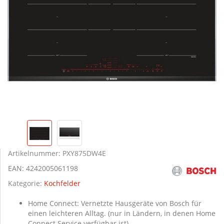
Artikelnummer:
PXY875DW4E
EAN:
4242005061198
Kategorie:
Kochfelder
Home Connect: Vernetzte Hausgeräte von Bosch für
einen leichteren Alltag. (nur in Ländern, in denen Home
Connect Service verfügbar ist)