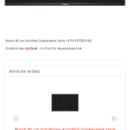
Ähnliche Artikel
ie
Bosch 80 cm Induktions-Kochfeld Glaskeramik Serie
B