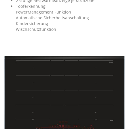
2 stufige Restwärmeanzeige je Kochzone
Topferkennung
PowerManagement Funktion
Automatische Sicherheitsabschaltung
Kindersicherung
Wischschutzfunktion