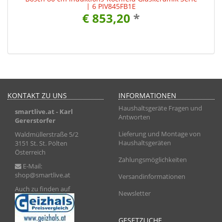
| 6 PIV845FB1E
€ 853,20
*
KONTAKT ZU UNS
INFORMATIONEN
Haushaltsgeräte Fragen und
smartlive.at
- Karl
Antworten
Gererstorfer
Lieferung und Montage von
Waldmüllerstraße 5/2
Haushaltsgeräten
3151 St. St. Pölten
Österreich
Zahlungsmöglichkeiten
E-Mail:
shop@smartlive.at
Versandinformationen
Auch zu finden auf
Newsletter
GESETZLICHE