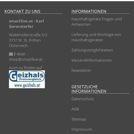
KONTAKT ZU UNS
INFORMATIONEN
Haushaltsgeräte Fragen und
smartlive.at
- Karl
Antworten
Gererstorfer
Lieferung und Montage von
Waldmüllerstraße 5/2
Haushaltsgeräten
3151 St. St. Pölten
Österreich
Zahlungsmöglichkeiten
E-Mail:
shop@smartlive.at
Versandinformationen
Auch zu finden auf
Newsletter
GESETZLICHE
INFORMATIONEN
Datenschutz
AGB
Sitemap
Impressum