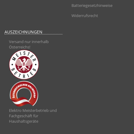
Batteriegesetzhinweise
Widerrufsrecht
AUSZEICHNUNGEN
Versand nur innerhalb
Österreichs!
Elektro Meisterbetrieb und
Fachgeschäft für
Haushaltsgeräte