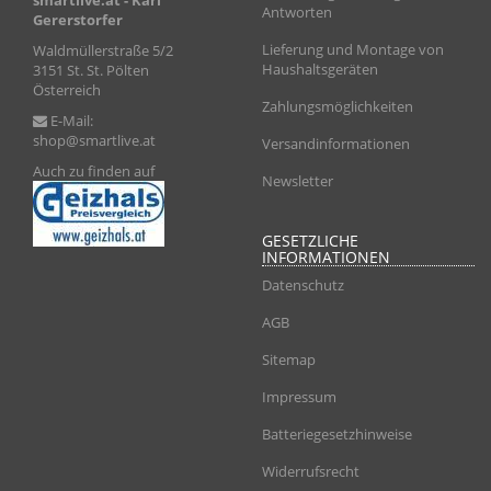
smartlive.at
- Karl
Antworten
Gererstorfer
Lieferung und Montage von
Waldmüllerstraße 5/2
Haushaltsgeräten
3151 St. St. Pölten
Österreich
Zahlungsmöglichkeiten
E-Mail:
shop@smartlive.at
Versandinformationen
Auch zu finden auf
Newsletter
GESETZLICHE
INFORMATIONEN
Datenschutz
AGB
Sitemap
Impressum
Batteriegesetzhinweise
Widerrufsrecht